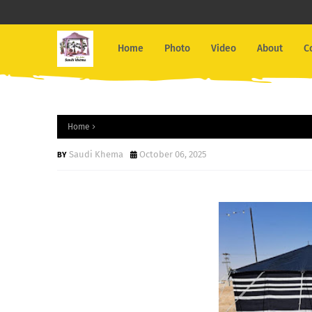
Home
Photo
Video
About
C
Home
Saudi Khema
October 06, 2025