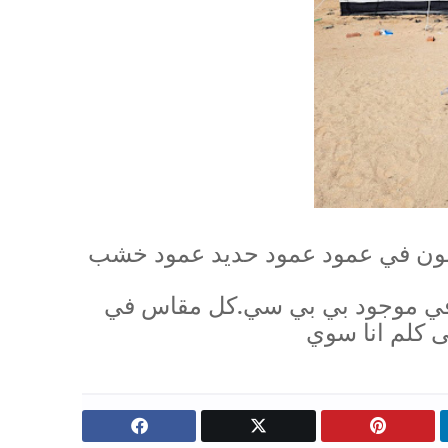
قدام في شفاف فوفي.فوق في موجود طربال في موجود بي بي سي.كل مقاس في