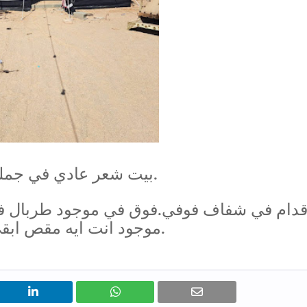
بيت شعر عادي في جملون في عمود عمود حديد عمود خشب.
موجود انت ايه مقص ابقى كلم انا سوي.